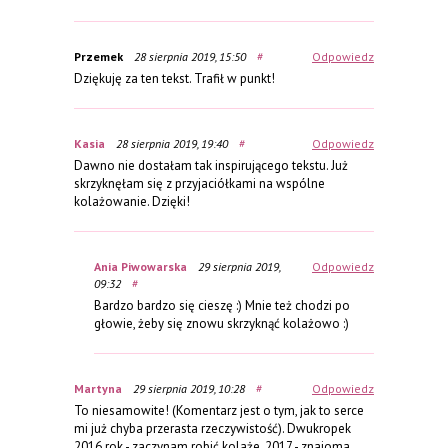
Przemek
28 sierpnia 2019, 15:50
#
Odpowiedz
Dziękuję za ten tekst. Trafił w punkt!
Kasia
28 sierpnia 2019, 19:40
#
Odpowiedz
Dawno nie dostałam tak inspirującego tekstu. Już
skrzyknęłam się z przyjaciółkami na wspólne
kolażowanie. Dzięki!
Ania Piwowarska
29 sierpnia 2019,
Odpowiedz
09:32
#
Bardzo bardzo się cieszę :) Mnie też chodzi po
głowie, żeby się znowu skrzyknąć kolażowo :)
Martyna
29 sierpnia 2019, 10:28
#
Odpowiedz
To niesamowite! (Komentarz jest o tym, jak to serce
mi już chyba przerasta rzeczywistość). Dwukropek
2016 rok - zaczynam robić kolaże. 2017 - znajoma