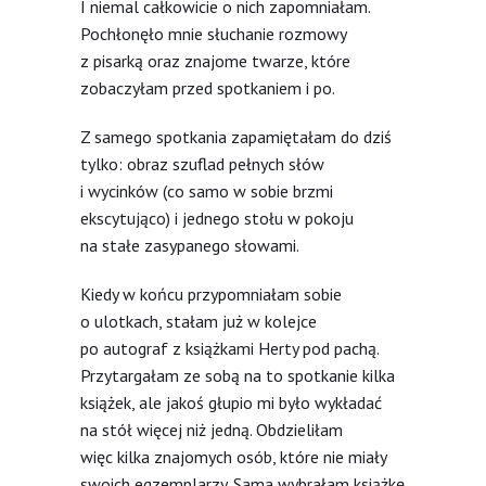
I niemal całkowicie o nich zapomniałam.
Pochłonęło mnie słuchanie rozmowy
z pisarką oraz znajome twarze, które
zobaczyłam przed spotkaniem i po.
Z samego spotkania zapamiętałam do dziś
tylko: obraz szuflad pełnych słów
i wycinków (co samo w sobie brzmi
ekscytująco) i jednego stołu w pokoju
na stałe zasypanego słowami.
Kiedy w końcu przypomniałam sobie
o ulotkach, stałam już w kolejce
po autograf z książkami Herty pod pachą.
Przytargałam ze sobą na to spotkanie kilka
książek, ale jakoś głupio mi było wykładać
na stół więcej niż jedną. Obdzieliłam
więc kilka znajomych osób, które nie miały
swoich egzemplarzy. Sama wybrałam książkę