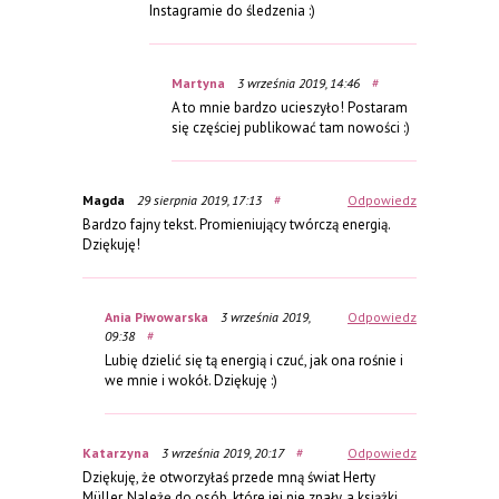
Instagramie do śledzenia :)
Martyna
3 września 2019, 14:46
#
A to mnie bardzo ucieszyło! Postaram
się częściej publikować tam nowości :)
Magda
29 sierpnia 2019, 17:13
#
Odpowiedz
Bardzo fajny tekst. Promieniujący twórczą energią.
Dziękuję!
Ania Piwowarska
3 września 2019,
Odpowiedz
09:38
#
Lubię dzielić się tą energią i czuć, jak ona rośnie i
we mnie i wokół. Dziękuję :)
Katarzyna
3 września 2019, 20:17
#
Odpowiedz
Dziękuję, że otworzyłaś przede mną świat Herty
Müller. Należę do osób, które jej nie znały, a książki