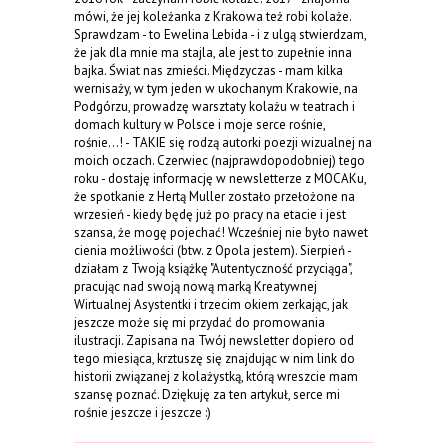
mówi, że jej koleżanka z Krakowa też robi kolaże.
Sprawdzam - to Ewelina Lebida - i z ulgą stwierdzam,
że jak dla mnie ma stajla, ale jest to zupełnie inna
bajka. Świat nas zmieści. Międzyczas - mam kilka
wernisaży, w tym jeden w ukochanym Krakowie, na
Podgórzu, prowadzę warsztaty kolażu w teatrach i
domach kultury w Polsce i moje serce rośnie,
rośnie...! - TAKIE się rodzą autorki poezji wizualnej na
moich oczach. Czerwiec (najprawdopodobniej) tego
roku - dostaję informację w newsletterze z MOCAKu,
że spotkanie z Hertą Muller zostało przełożone na
wrzesień - kiedy będę już po pracy na etacie i jest
szansa, że mogę pojechać! Wcześniej nie było nawet
cienia możliwości (btw. z Opola jestem). Sierpień -
działam z Twoją książkę "Autentyczność przyciąga",
pracując nad swoją nową marką Kreatywnej
Wirtualnej Asystentki i trzecim okiem zerkając, jak
jeszcze może się mi przydać do promowania
ilustracji. Zapisana na Twój newsletter dopiero od
tego miesiąca, krztuszę się znajdując w nim link do
historii związanej z kolażystką, którą wreszcie mam
szansę poznać. Dziękuję za ten artykuł, serce mi
rośnie jeszcze i jeszcze :)