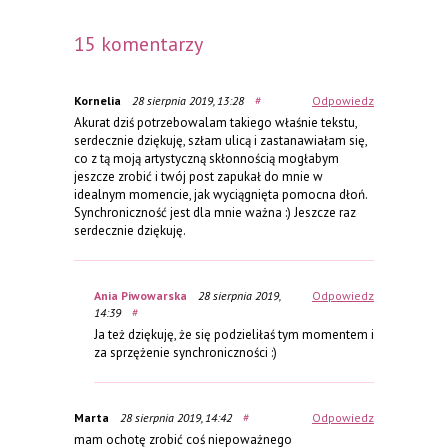
15 komentarzy
Kornelia
28 sierpnia 2019, 13:28
#
Odpowiedz
Akurat dziś potrzebowalam takiego właśnie tekstu,
serdecznie dziękuję, szłam ulicą i zastanawiałam się,
co z tą moją artystyczną skłonnością mogłabym
jeszcze zrobić i twój post zapukał do mnie w
idealnym momencie, jak wyciągnięta pomocna dłoń.
Synchroniczność jest dla mnie ważna :) Jeszcze raz
serdecznie dziękuję.
Ania Piwowarska
28 sierpnia 2019,
Odpowiedz
14:39
#
Ja też dziękuję, że się podzieliłaś tym momentem i
za sprzężenie synchroniczności :)
Marta
28 sierpnia 2019, 14:42
#
Odpowiedz
mam ochotę zrobić coś niepoważnego