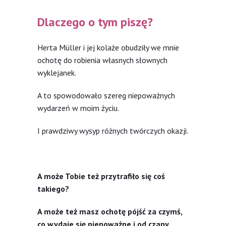
Dlaczego o tym piszę?
Herta Müller i jej kolaże obudziły we mnie
ochotę do robienia własnych słownych
wyklejanek.
A to spowodowało szereg niepoważnych
wydarzeń w moim życiu.
I prawdziwy wysyp różnych twórczych okazji.
A może Tobie też przytrafiło się coś
takiego?
A może też masz ochotę pójść za czymś,
co wydaje się niepoważne i od czapy