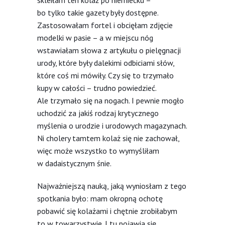
bo tylko takie gazety były dostępne.
Zastosowałam fortel i obcięłam zdjęcie
modelki w pasie – a w miejscu nóg
wstawiałam słowa z artykułu o pielęgnacji
urody, które były dalekimi odbiciami słów,
które coś mi mówiły. Czy się to trzymało
kupy w całości – trudno powiedzieć.
Ale trzymało się na nogach. I pewnie mogło
uchodzić za jakiś rodzaj krytycznego
myślenia o urodzie i urodowych magazynach.
Ni cholery tamtem kolaż się nie zachował,
więc może wszystko to wymyśliłam
w dadaistycznym śnie.
Najważniejszą nauką, jaką wyniosłam z tego
spotkania było: mam okropną ochotę
pobawić się kolażami i chętnie zrobiłabym
to w towarzystwie. I tu pojawia się