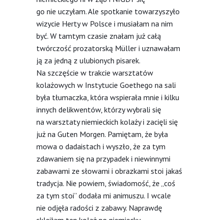
go nie uczyłam. Ale spotkanie towarzyszyło
wizycie Herty w Polsce i musiałam na nim
być. W tamtym czasie znałam już całą
twórczość prozatorską Müller i uznawałam
ją za jedną z ulubionych pisarek.
Na szczęście w trakcie warsztatów
kolażowych w Instytucie Goethego na sali
była tłumaczka, która wspierała mnie i kilku
innych delikwentów, którzy wybrali się
na warsztaty niemieckich kolaży i zacięli się
już na Guten Morgen. Pamiętam, że była
mowa o dadaistach i wyszło, że za tym
zdawaniem się na przypadek i niewinnymi
zabawami ze słowami i obrazkami stoi jakaś
tradycja. Nie powiem, świadomość, że „coś
za tym stoi” dodała mi animuszu. I wcale
nie odjęła radości z zabawy. Naprawdę
skleiłam ten kolaż po niemiecku –