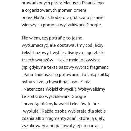
prowadzonych przez Mariusza Pisarskiego
a organizowanych (nomen omen)
przez Ha!Art. Chodziło z grubsza o pisanie
wierszy za pomocą wyszukiwarki Google.
Nie wiem, czy potrafię to jasno
wytłumaczyć, ale dostawaliśmy coś jakby
tekst bazowy. I wybieraliśmy z niego zbitki
trzech wyrazów – takie mniej oczywiste
(np. gdyby na tekst bazowy wybrać fragment
„Pana Tadeusza” o polowaniu, to taką zbitką
byłby raczej „chwycił na taśmie” niż
„Natenczas Wojski chwycił”). Wpisywaliśmy
te zbitki do wyszukiwarki Google
i przeglądaliśmy kawałki tekstów, które
„wypluła”. Każda osoba wybierała dla siebie
zdania albo fragmenty zdań, które ją ujęły,
zszokowały albo pasowały jej do narracji.