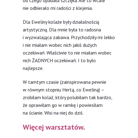
od czego opadała szczęka. Ale to wcale
nie odbierało mi radości z klejenia.
Dla Eweliny kolaże były działalnością
artystyczną. Dla mnie była to radosna
i wyzwalająca zabawa. Przychodziły mi lekko
i nie miałam wobec nich jakiś dużych
oczekiwań. Właściwie to nie miałam wobec
nich ŻADNYCH oczekiwań. I to było
najlepsze.
W tamtym czasie (zainspirowana pewnie
w równym stopniu Hertą, co Eweliną) –
zrobiłam kolaż, który polubiłam tak bardzo,
że oprawiłam go w ramkę i powiesiłam
na ścianie. Wisi na niej do dziś.
Więcej warsztatów.