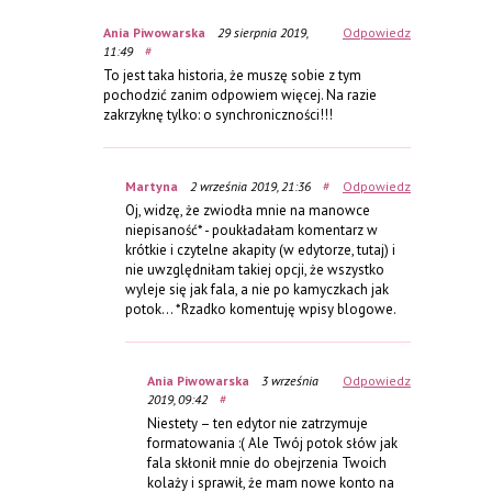
Ania Piwowarska
29 sierpnia 2019,
Odpowiedz
11:49
#
To jest taka historia, że muszę sobie z tym
pochodzić zanim odpowiem więcej. Na razie
zakrzyknę tylko: o synchroniczności!!!
Martyna
2 września 2019, 21:36
#
Odpowiedz
Oj, widzę, że zwiodła mnie na manowce
niepisaność* - poukładałam komentarz w
krótkie i czytelne akapity (w edytorze, tutaj) i
nie uwzględniłam takiej opcji, że wszystko
wyleje się jak fala, a nie po kamyczkach jak
potok... *Rzadko komentuję wpisy blogowe.
Ania Piwowarska
3 września
Odpowiedz
2019, 09:42
#
Niestety – ten edytor nie zatrzymuje
formatowania :( Ale Twój potok słów jak
fala skłonił mnie do obejrzenia Twoich
kolaży i sprawił, że mam nowe konto na