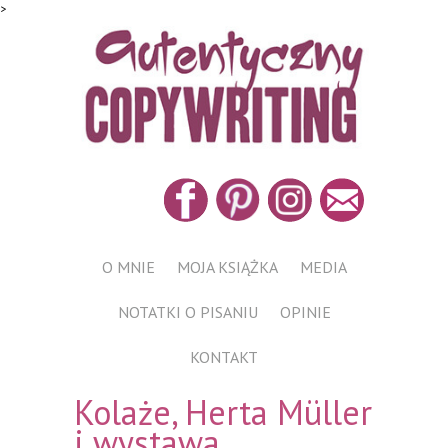
>
O MNIE
MOJA KSIĄŻKA
MEDIA
NOTATKI O PISANIU
OPINIE
KONTAKT
Kolaże, Herta Müller
i wystawa