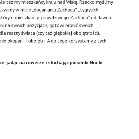
Ale też my mieszkańcy kraju nad Wisłą. Rzadko myślimy
tkwimy w micie „doganiania Zachodu”, „tygrysich
 w którym mieszkańcy „prawdziwego Zachodu” od dawna
ni na swoich pozycjach, gotowi bronić swoich
dla reszty świata (czy też głębokiej obojętności).
e okopani. I obojętni. A do tego korzystamy z tych
e, jadąc na rowerze i słuchając piosenki Nneki