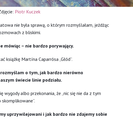
Zdjęcie:
Piotr Kuczek
atowa nie była sprawą, o którym rozmyślałam, jeżdżąc
ozmowach z bliskimi.
rze mówiąc – nie bardzo porywający.
ć książkę Martína Caparrósa „Głód”.
 rozmyślam o tym, jak bardzo nierówno
aszym świecie linie podziału.
ię wygody albo przekonania, że „nic się nie da z tym
to skomplikowane”.
śmy uprzywilejowani i jak bardzo nie zdajemy sobie