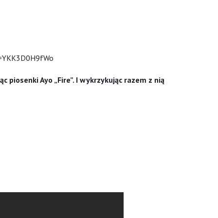
?v=YKK3D0H9fWo
ąc piosenki Ayo „Fire”. I wykrzykując razem z nią