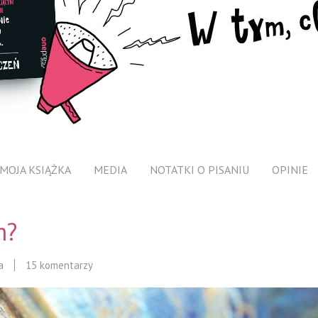
MOJA KSIĄŻKA
MEDIA
NOTATKI O PISANIU
OPINIE
m?
a
15 komentarzy