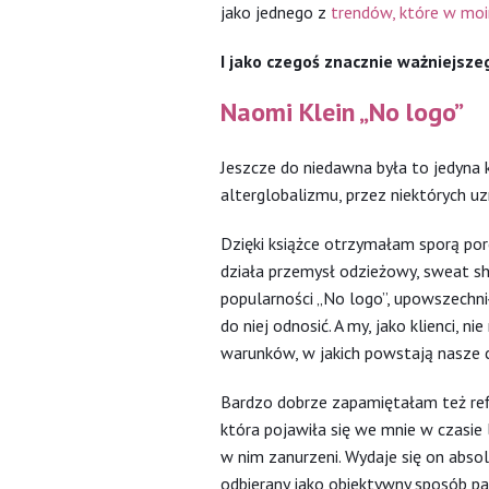
jako jednego z
trendów, które w moi
I jako czegoś znacznie ważniejsze
Naomi Klein „No logo”
Jeszcze do niedawna była to jedyna 
alterglobalizmu, przez niektórych u
Dzięki książce otrzymałam sporą por
działa przemysł odzieżowy, sweat sho
popularności „No logo”, upowszechni
do niej odnosić. A my, jako klienci, 
warunków, w jakich powstają nasze c
Bardzo dobrze zapamiętałam też refl
która pojawiła się we mnie w czasie
w nim zanurzeni. Wydaje się on absol
odbierany jako obiektywny sposób pa